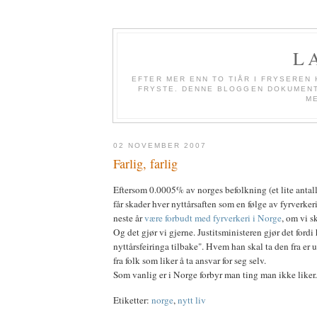
L
EFTER MER ENN TO TIÅR I FRYSEREN 
FRYSTE. DENNE BLOGGEN DOKUMENTE
M
02 NOVEMBER 2007
Farlig, farlig
Eftersom 0.0005% av norges befolkning (et lite antall!)
får skader hver nyttårsaften som en følge av fyrverkeri
neste år
være forbudt med fyrverkeri i Norge
, om vi s
Og det gjør vi gjerne. Justitsministeren gjør det fordi 
nyttårsfeiringa tilbake". Hvem han skal ta den fra er u
fra folk som liker å ta ansvar for seg selv.
Som vanlig er i Norge forbyr man ting man ikke liker
Etiketter:
norge
,
nytt liv