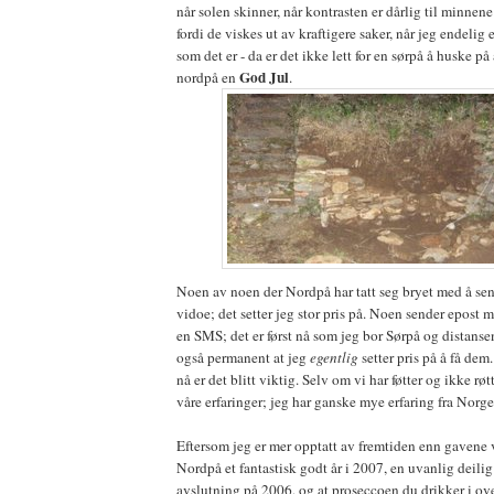
når solen skinner, når kontrasten er dårlig til minnene f
fordi de viskes ut av kraftigere saker, når jeg endelig 
som det er - da er det ikke lett for en sørpå å huske på
God Jul
nordpå en
.
Noen av noen der Nordpå har tatt seg bryet med å s
vidoe; det setter jeg stor pris på. Noen sender epost m
en SMS; det er først nå som jeg bor Sørpå og distanse
også permanent at jeg
egentlig
setter pris på å få dem
nå er det blitt viktig. Selv om vi har føtter og ikke rø
våre erfaringer; jeg har ganske mye erfaring fra Norg
Eftersom jeg er mer opptatt av fremtiden enn gavene 
Nordpå et fantastisk godt år i 2007, en uvanlig deil
avslutning på 2006, og at proseccoen du drikker i 