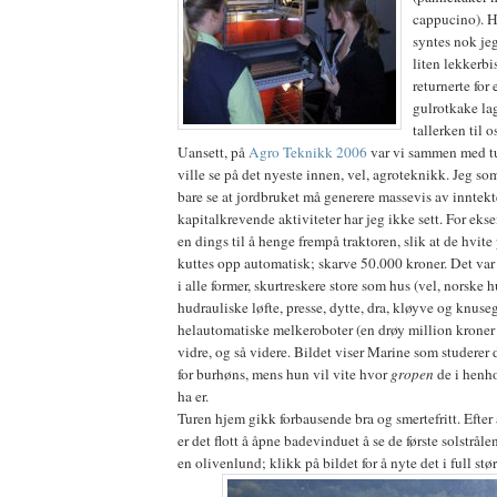
cappucino). H
syntes nok jeg
liten lekkerbi
returnerte fo
gulrotkake lag
tallerken til 
Uansett, på
Agro Teknikk 2006
var vi sammen med t
ville se på det nyeste innen, vel, agroteknikk. Jeg s
bare se at jordbruket må generere massevis av inntekte
kapitalkrevende aktiviteter har jeg ikke sett. For ek
en dings til å henge frempå traktoren, slik at de hvit
kuttes opp automatisk; skarve 50.000 kroner. Det var
i alle former, skurtreskere store som hus (vel, norske h
hudrauliske løfte, presse, dytte, dra, kløyve og knuseg
helautomatiske melkeroboter (en drøy million kroner 
vidre, og så videre. Bildet viser Marine som studerer
for burhøns, mens hun vil vite hvor
gropen
de i henhol
ha er.
Turen hjem gikk forbausende bra og smertefritt. Eft
er det flott å åpne badevinduet å se de første solstråle
en olivenlund; klikk på bildet for å nyte det i full stør