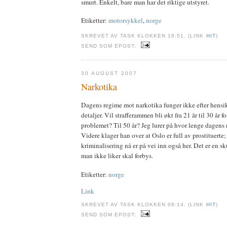
smurt. Enkelt, bare man har det riktige utstyret.
Etiketter:
motorsykkel
,
norge
SKREVET AV TASK KLOKKEN 18:51. (LINK
HIT
)
SEND SOM EPOST:
30 AUGUST 2007
Narkotika
Dagens regime mot narkotika funger ikke efter hensikt
detaljer. Vil strafferammen bli økt fra 21 år til 30 år f
problemet? Til 50 år? Jeg lurer på hvor lenge dagens 
Videre klager han over at Oslo er full av prostituerte; 
kriminalisering nå er på vei inn også her. Det er en s
man ikke liker skal forbys.
Etiketter:
norge
Link
SKREVET AV TASK KLOKKEN 08:14. (LINK
HIT
)
SEND SOM EPOST: