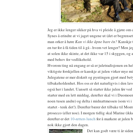
Jeg er ikke lenger sikker på hva vi pleide å gjøre om 
Synes å erindre at vi jaget ungene ut (det er begrens
man orker å høre
Kan vi ikke åpne bare én?
Kanskje 
en tur for å få tiden til å gå - hvem vet lenger? Men j
at solen ikke skinte, at det ikke var 15 i skyggen, og
med behov for vedlikehold.
Hvorom ting nå engang er så er juletradisjonen en he
viktigste forskjellen er kanskje at julen virker mye 
Julegatene er mer diskrét og pyntingen gjort med bet
tilbakeholdenhet. Hos oss er det naturligvis i den la
også her i landet. Uansett så starter ikke julen før v
starter med en lett middag, derefter skal vi i Duomo
noen tusen andre) og delta i midnattmessen (som vi i 
startet - tenk det!). Derefter bærer det tilbake til Mo
prosecco (eller noe). I morgen tidlig skal Marine (ikk
derefter er det
10-retters lunch
for å markere at julen 
nok ikke gjort den dagen.
Det kan godt være ti år side