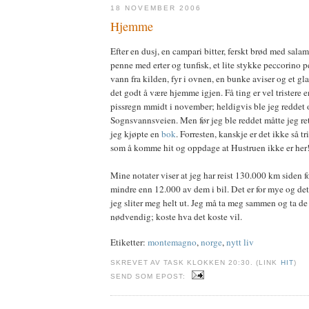
18 NOVEMBER 2006
Hjemme
Efter en dusj, en campari bitter, ferskt brød med salami
penne med erter og tunfisk, et lite stykke peccorino p
vann fra kilden, fyr i ovnen, en bunke aviser og et gla
det godt å være hjemme igjen. Få ting er vel trister
pissregn mmidt i november; heldigvis ble jeg reddet o
Sognsvannsveien. Men før jeg ble reddet måtte jeg rett
jeg kjøpte en
bok
. Forresten, kanskje er det ikke så t
som å komme hit og oppdage at Hustruen ikke er her
Mine notater viser at jeg har reist 130.000 km siden 
mindre enn 12.000 av dem i bil. Det er for mye og det 
jeg sliter meg helt ut. Jeg må ta meg sammen og ta de
nødvendig; koste hva det koste vil.
Etiketter:
montemagno
,
norge
,
nytt liv
SKREVET AV TASK KLOKKEN 20:30. (LINK
HIT
)
SEND SOM EPOST: