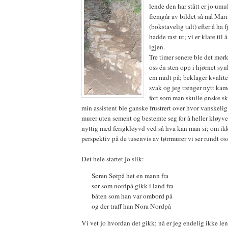
lende den har stått er jo umu
fremgår av bildet så må Mari
(bokstavelig talt) efter å ha f
hadde rast ut; vi er klare ti
igjen.
Tre timer senere ble det mør
oss én sten opp i hjørnet sy
cm midt på; beklager kvalite
svak og jeg trenger nytt kame
fort som man skulle ønske sk
min assistent ble ganske frustrert over hvor vanskelig 
murer uten sement og bestemte seg for å heller kløyve
nyttig med ferigkløyvd ved så hva kan man si; om ikke
perspektiv på de tusenvis av tørrmurer vi ser rundt oss
Det hele startet jo slik:
Søren Sørpå het en mann fra
sør som nordpå gikk i land fra
båten som han var ombord på
og der traff han Nora Nordpå
Vi vet jo hvordan det gikk; nå er jeg endelig ikke len