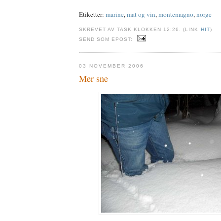
Etiketter:
marine
,
mat og vin
,
montemagno
,
norge
SKREVET AV TASK KLOKKEN 12:26. (LINK
HIT
)
SEND SOM EPOST:
03 NOVEMBER 2006
Mer sne