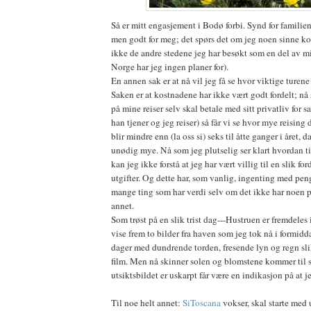
Så er mitt engasjement i Bodø forbi. Synd for familie
men godt for meg; det spørs det om jeg noen sinne ko
ikke de andre stedene jeg har besøkt som en del av m
Norge har jeg ingen planer for).
En annen sak er at nå vil jeg få se hvor viktige turen
Saken er at kostnadene har ikke vært godt fordelt; nå
på mine reiser selv skal betale med sitt privatliv for s
han tjener og jeg reiser) så får vi se hvor mye reising 
blir mindre enn (la oss si) seks til åtte ganger i året, da
unødig mye. Nå som jeg plutselig ser klart hvordan
kan jeg ikke forstå at jeg har vært villig til en slik fo
utgifter. Og dette har, som vanlig, ingenting med peng
mange ting som har verdi selv om det ikke har noen pr
annet.
Som trøst på en slik trist dag---Hustruen er fremdeles 
vise frem to bilder fra haven som jeg tok nå i formidd
dager med dundrende torden, fresende lyn og regn sli
film. Men nå skinner solen og blomstene kommer til s
utsiktsbildet er uskarpt får være en indikasjon på at j
Til noe helt annet:
SiToscana
vokser, skal starte med 