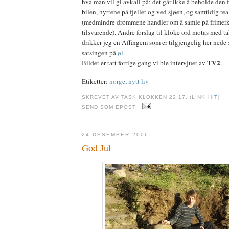
hva man vil gi avkall på; det går ikke å beholde den f
bilen, hyttene på fjellet og ved sjøen, og samtidig r
(medmindre drømmene handler om å samle på frimerke
tilsvarende). Andre forslag til kloke ord motas med t
drikker jeg en Affingem som er tilgjengelig her nede
satsingen på
øl
.
TV2
Bildet er tatt forrige gang vi ble intervjuet av
.
Etiketter:
norge
,
nytt liv
SKREVET AV TASK KLOKKEN 22:17. (LINK
HIT
)
SEND SOM EPOST:
24 DESEMBER 2006
God Jul