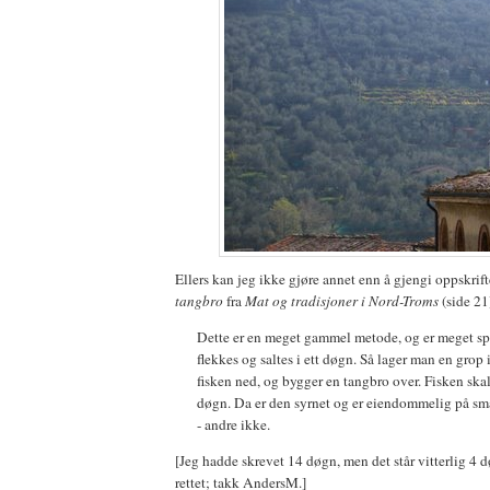
Ellers kan jeg ikke gjøre annet enn å gjengi oppskrif
tangbro
fra
Mat og tradisjoner i Nord-Troms
(side 21
Dette er en meget gammel metode, og er meget spes
flekkes og saltes i ett døgn. Så lager man en grop 
fisken ned, og bygger en tangbro over. Fisken skal
døgn. Da er den syrnet og er eiendommelig på sm
- andre ikke.
[Jeg hadde skrevet 14 døgn, men det står vitterlig 4 d
rettet; takk AndersM.]