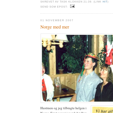
SKREVET AV TASK KLOKKEN 21:39. (LINK
HIT
)
SEND SOM EPOST:
01 NOVEMBER 2007
Norge med mer
Hustruen og jeg tilbragte helgen i