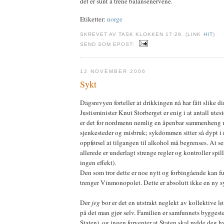
det er sunt å trene balansenervene.
Etiketter:
norge
SKREVET AV TASK KLOKKEN 17:29. (LINK
HIT
)
SEND SOM EPOST:
12 NOVEMBER 2006
Sykt
Dagsrevyen forteller at drikkingen nå har fått slike d
Justisminister Knut Storberget er enig i at antall ute
er det for nordmenn nemlig en åpenbar sammenheng 
sjenkesteder og misbruk; sykdommen sitter så dypt i
oppførsel at tilgangen til alkohol må begrenses. At s
allerede er underlagt strenge regler og kontroller spill
ingen effekt).
Den som tror dette er noe nytt og forbingående kan fu
trenger Vinmonopolet. Dette er absolutt ikke en ny 
Der
jeg
bor er det en utstrakt neglekt av kollektive l
på det man gjør selv. Familien er samfunnets byggeste
Staten), og ingen forventer at Staten skal redde deg h