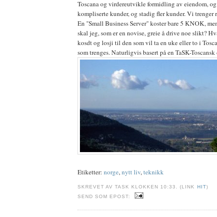
Toscana og virdereutvikle formidling av eiendom, og 
kompliserte kunder, og stadig fler kunder. Vi trenger 
En "Small Business Server" koster bare 5 KNOK, men
skal jeg, som er en novise, greie å drive noe slikt? H
kosdt og losji til den som vil ta en uke eller to i Tosc
som trenges. Naturligvis basert på en TaSK-Toscansk 
Etiketter:
norge
,
nytt liv
,
teknikk
SKREVET AV TASK KLOKKEN 10:33. (LINK
HIT
)
SEND SOM EPOST: