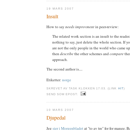
19 MARS 2007
Insult
How to say
needs improvment
in peer-review:
The related work section is an insult to the reader
nothing to say, just delete the whole section. If y
are not the only people in the world who came up 
then
describe
the other schemes and
compare
the
approach.
The second author is....
Etiketter:
norge
SKREVET AV TASK KLOKKEN 17:03. (LINK
HIT
)
SEND SOM EPOST:
10 MARS 2007
Djupedal
Jeg
sier i Morgenbladet
at "to av tre" for for mange.