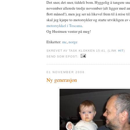
Det sner, det sner, tiddeli bom. Hyggelig å tangere sn
november allerede tredje november (alt ligger med andr
flott måned!), men jeg ser nå likevel frem til å reise t
skal jeg kjøpe to motorsykler og starte utvikligen av 
motorsykkel i Toscana
.
Og Hustruen venter på meg!
Etiketter:
mc
,
norge
SKREVET AV TASK KLOKKEN 15:41. (LINK
HIT
)
SEND SOM EPOST:
01 NOVEMBER 2006
Ny generasjon