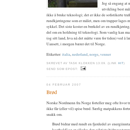
Jeg så engang at 
utvikling best mål
ikke å bruke teknologi; det er ikke de sofistikerte tra
rundkjøringene som er målet, men om trapper lages med
sykkel. Det siste koster en brøkdel av en rundkjøring,
del om en holdning til teknologi. Som vanlig kan ma
(og sitt land, hva nå det måtte være for tiden) ved å 
Uansett, i morgen bærer det til Norge.
Etiketter:
italia
,
nederland
,
norge
,
venner
SKREVET AV TASK KLOKKEN 13:09. (LINK
HIT
)
SEND SOM EPOST:
04 FEBRUAR 2007
Brød
Norske Nordmenn fra Norge forteller meg ofte hvor tr
ikke får (eller vil) spise brød. Særlig matpakkens fort
snakk om.
Brød bidrar med rundt en fjerdedel av energiinnta
kosthold] og er således den viktiste bidragsyteren t