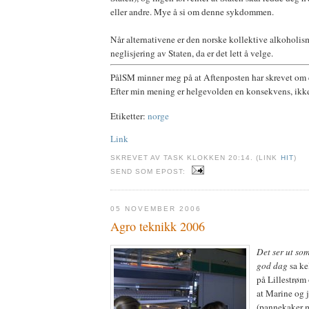
eller andre. Mye å si om denne sykdommen.
Når alternativene er den norske kollektive alkoholis
neglisjering av Staten, da er det lett å velge.
PålSM minner meg på at Aftenposten har skrevet o
Efter min mening er helgevolden en konsekvens, ikke
Etiketter:
norge
Link
SKREVET AV TASK KLOKKEN 20:14. (LINK
HIT
)
SEND SOM EPOST:
05 NOVEMBER 2006
Agro teknikk 2006
Det ser ut so
god dag
sa ke
på Lillestrøm 
at Marine og j
(pannekaker m