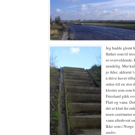
Jeg hadde glemt hv
flathet som til tros
er overveldende.
uendelig. Mer kul
jo ikke; akkurat
h
å drive havet tilb
siden (til en stor 
kloster som som b
Friesland gikk ove
Flatt og vann. Det
det er klart for e
noen centimeter un
vann efterhvert en
Ikke som i Norge
andre
.