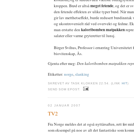
meget fetende
kroppen. Brød er altså
, og det er sv
den fetende effekten av ulike typer brød. Når man 
gir lav metthetseffekt, burde redusert brødinntak 
og ukontroversielt råd ved overvekt og fedme. E
kaloribomben matpakken
man erstatte den
repre
salater eller varme gryteretter til lunsj.
Birger Svihus, Professor i ernæring Universitetet 
biovitenskap, Ås.
Gjenta efter meg:
Den kaloribomben matpakken repr
Etiketter:
norge
,
slanking
SKREVET AV TASK KLOKKEN 22:54. (LINK
HIT
)
SEND SOM EPOST:
02 JANUAR 2007
TV2
Fra Norge meldes det at også nyttårsaften, rett før mi
som eksempel på noe av alt det fantastiske som komm