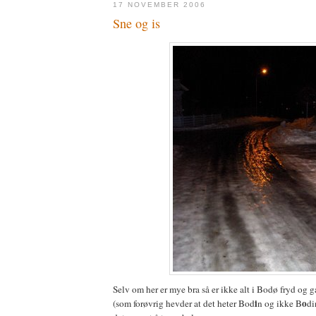
17 NOVEMBER 2006
Sne og is
Selv om her er mye bra så er ikke alt i Bodø fryd og 
i
o
(som forøvrig hevder at det heter Bod
n og ikke B
di