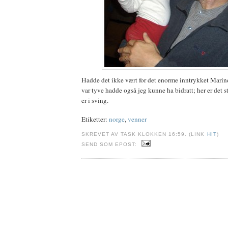
Hadde det ikke vært for det enorme inntrykket Marin
var tyve hadde også jeg kunne ha bidratt; her er det 
er i sving.
Etiketter:
norge
,
venner
SKREVET AV TASK KLOKKEN 16:59. (LINK
HIT
)
SEND SOM EPOST: