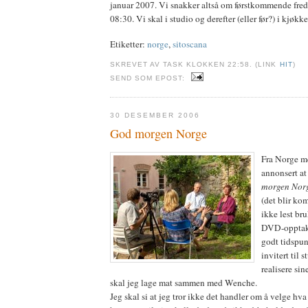
januar 2007. Vi snakker altså om førstkommende freda
08:30. Vi skal i studio og derefter (eller før?) i kjø
Etiketter:
norge
,
sitoscana
SKREVET AV TASK KLOKKEN 22:58. (LINK
HIT
)
SEND SOM EPOST:
30 DESEMBER 2006
God morgen Norge
Fra Norge m
annonsert at
morgen Nor
(det blir ko
ikke lest br
DVD-opptake
godt tidspun
invitert til 
realisere sin
skal jeg lage mat sammen med Wenche.
Jeg skal si at jeg tror ikke det handler om å velge hv