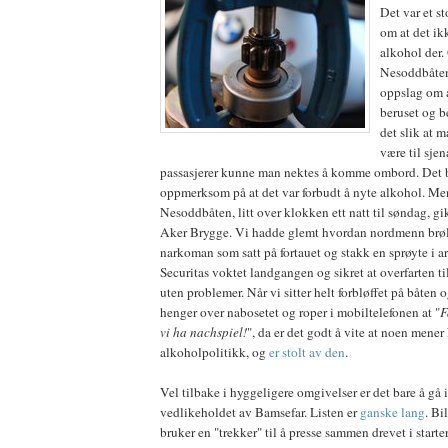
Det var et s
om at det ikk
alkohol der
Nesoddbåten 
oppslag om 
beruset og b
det slik at 
være til sjen
passasjerer kunne man nektes å komme ombord. Det b
oppmerksom på at det var forbudt å nyte alkohol. Men
Nesoddbåten, litt over klokken ett natt til søndag, gik
Aker Brygge. Vi hadde glemt hvordan nordmenn brøle
narkoman som satt på fortauet og stakk en sprøyte i a
Securitas voktet landgangen og sikret at overfarten t
uten problemer. Når vi sitter helt forbløffet på båten 
henger over nabosetet og roper i mobiltelefonen at "
F
vi ha nachspiel!
", da er det godt å vite at noen mene
alkoholpolitikk, og
er stolt av den
.
Vel tilbake i hyggeligere omgivelser er det bare å gå
vedlikeholdet av Bamsefar. Listen er
ganske lang
. Bi
bruker en "trekker" til å presse sammen drevet i starter