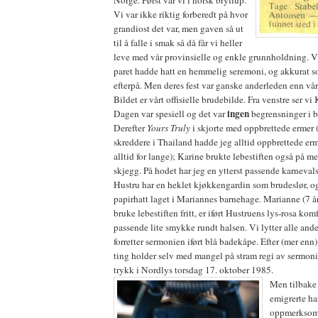
Norge. Først var vi i norsk bryllup.
Vi var ikke riktig forberedt på hvor
grandiost det var, men gaven så ut
til å falle i smak så då får vi heller
leve med vår provinsielle og enkle grunnholdning. Vi 
paret hadde hatt en hemmelig seremoni, og akkurat so
efterpå. Men deres fest var ganske anderleden enn vår
Bildet er vårt offisielle brudebilde. Fra venstre ser vi 
ingen
Dagen var spesiell og det var
begrensninger i b
Derefter
Yours Truly
i skjorte med oppbrettede ermer 
skreddere i Thailand hadde jeg alltid oppbrettede erm
alltid for lange); Karine brukte lebestiften også på m
skjegg. På hodet har jeg en ytterst passende karneva
Hustru har en heklet kjøkkengardin som brudeslør, 
papirhatt laget i Mariannes barnehage. Marianne (7 år
bruke lebestiften fritt, er iført Hustruens lys-rosa ko
passende lite smykke rundt halsen. Vi lytter alle ande
forretter sermonien iført blå badekåpe. Efter (mer enn) 
ting holder selv med mangel på stram regi av sermon
trykk i Nordlys torsdag 17. oktober 1985.
Men tilbake t
emigrerte har
oppmerksom 