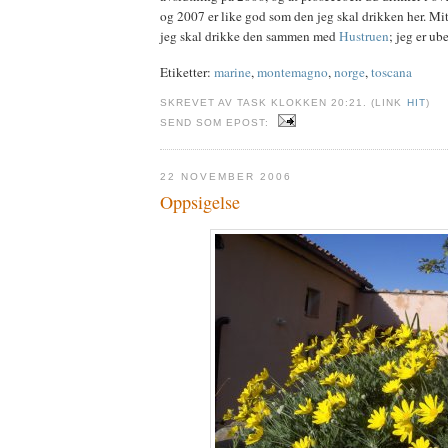
og 2007 er like god som den jeg skal drikken her. Mitt
jeg skal drikke den sammen med
Hustruen
; jeg er ub
Etiketter:
marine
,
montemagno
,
norge
,
toscana
SKREVET AV TASK KLOKKEN 20:21. (LINK
HIT
)
SEND SOM EPOST:
22 NOVEMBER 2006
Oppsigelse