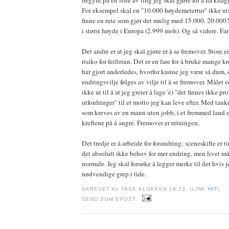
For eksempel skal en "10.000 høydemetertur" ikke uts
finne en rute som gjør det mulig med 15.000. 20.000?
i størst høyde i Europa (2.999 moh). Og så videre. Fart
Det andre er at jeg skal gjøre er å se fremover. Store 
risiko for feiltrinn. Det er en fare for å bruke mange k
har gjort anderledes, hvorfor kunne jeg være så dum, 
endringsvilje følges av vilje til å se fremover. Målet er
ikke ut til å at jeg greier å lage 'e) "det finnes ikke pr
utfordringer" til et motto jeg kan leve efter. Med tan
som kreves av en mann uten jobb, i et fremmed land e
kreftene på å angre. Fremover er retningen.
Det tredje er å arbeide for forandring; sceneskifte er 
det absolutt ikke behov for mer endring, men livet m
normale. Jeg skal forsøke å legger merke til det hvis j
nødvendige grep i tide.
SKREVET AV TASK KLOKKEN 19:23. (LINK
HIT
)
SEND SOM EPOST: