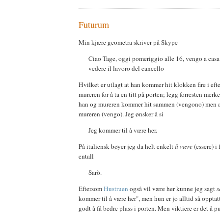
Futurum
Min kjære geometra skriver på Skype
Ciao Tage, oggi pomeriggio alle 16, vengo a casa 
vedere il lavoro del cancello
Hvilket er utlagt at han kommer hit klokken fire i 
mureren for å ta en titt på porten; legg forresten merke 
han og mureren kommer hit sammen (vengono) men 
mureren (vengo). Jeg ønsker å si
Jeg kommer til å være her.
På italiensk bøyer jeg da helt enkelt
å være
(essere) i
entall
Sarò.
Eftersom
Hustruen
også vil være her kunne jeg sagt
s
kommer til å være her", men hun er jo alltid så opptatt
godt å få bedre plass i porten. Men viktiere er det å p