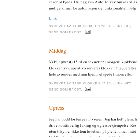
et script kjøes. I tillegg kan AutoHotkey brukes til å
mulige former for automasjon og funksjonalitet. Følg 
Link
SKREVET AV TASK KLOKKEN 20:59. (LINK
HIT
)
SEND SOM EPOST:
Middag
Vi blir (minst) 15 til en seksretter i morgen; kjøkkene
klokken syv, aperitivo serveres klokken åtte, derefter g
hele avrundes med min hjemmelagede limoncello.
SKREVET AV TASK KLOKKEN 17:26. (LINK
HIT
)
SEND SOM EPOST:
Ugress
Jeg har bodd for lenge i Fryseren: Jeg har helt glemt 
drive kontinuerlig luking og ugressbekjempelse. Res
uten tilsyn er ikke fem løvetann på plenen, men intet