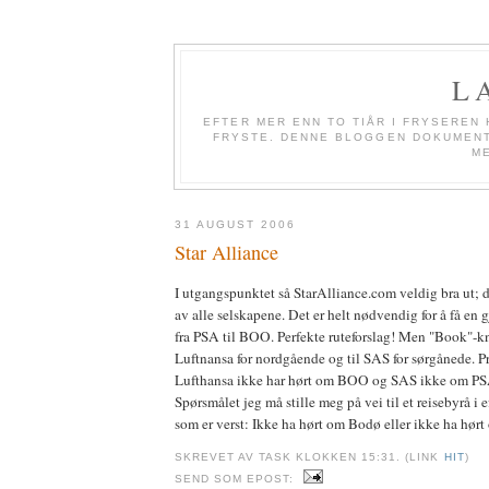
L
EFTER MER ENN TO TIÅR I FRYSEREN 
FRYSTE. DENNE BLOGGEN DOKUMENTE
M
31 AUGUST 2006
Star Alliance
I utgangspunktet så StarAlliance.com veldig bra ut; de
av alle selskapene. Det er helt nødvendig for å få en
fra PSA til BOO. Perfekte ruteforslag! Men "Book"-kn
Luftnansa for nordgående og til SAS for sørgånede. P
Lufthansa ikke har hørt om BOO og SAS ikke om PS
Spørsmålet jeg må stille meg på vei til et reisebyrå i 
som er verst: Ikke ha hørt om Bodø eller ikke ha hørt
SKREVET AV TASK KLOKKEN 15:31. (LINK
HIT
)
SEND SOM EPOST: