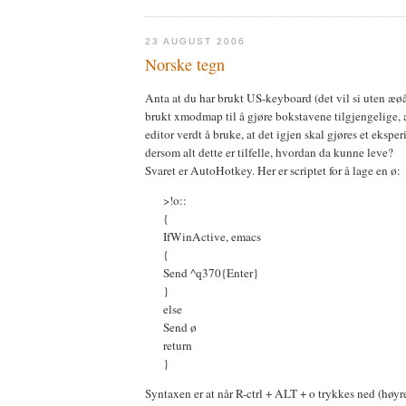
23 AUGUST 2006
Norske tegn
Anta at du har brukt US-keyboard (det vil si uten æøå)
brukt xmodmap til å gjøre bokstavene tilgjengelige, 
editor verdt å bruke, at det igjen skal gjøres et eks
dersom alt dette er tilfelle, hvordan da kunne leve?
Svaret er AutoHotkey. Her er scriptet for å lage en ø:
>!o::
{
IfWinActive, emacs
{
Send ^q370{Enter}
}
else
Send ø
return
}
Syntaxen er at når R-ctrl + ALT + o trykkes ned (høy