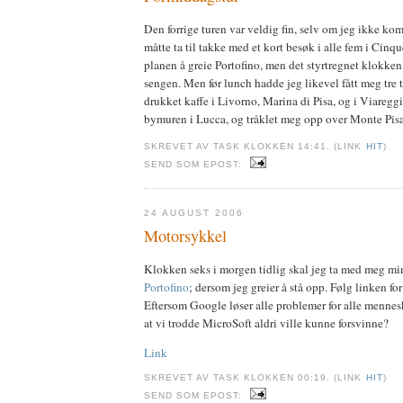
Den forrige turen var veldig fin, selv om jeg ikke ko
måtte ta til takke med et kort besøk i alle fem i Cinqu
planen å greie Portofino, men det styrtregnet klokken 
sengen. Men før lunch hadde jeg likevel fått meg tre 
drukket kaffe i Livorno, Marina di Pisa, og i Viareggi
bymuren i Lucca, og tråklet meg opp over Monte Pisa
SKREVET AV TASK KLOKKEN 14:41. (LINK
HIT
)
SEND SOM EPOST:
24 AUGUST 2006
Motorsykkel
Klokken seks i morgen tidlig skal jeg ta med meg m
Portofino
; dersom jeg greier å stå opp. Følg linken for 
Eftersom Google løser alle problemer for alle menne
at vi trodde MicroSoft aldri ville kunne forsvinne?
Link
SKREVET AV TASK KLOKKEN 00:19. (LINK
HIT
)
SEND SOM EPOST: