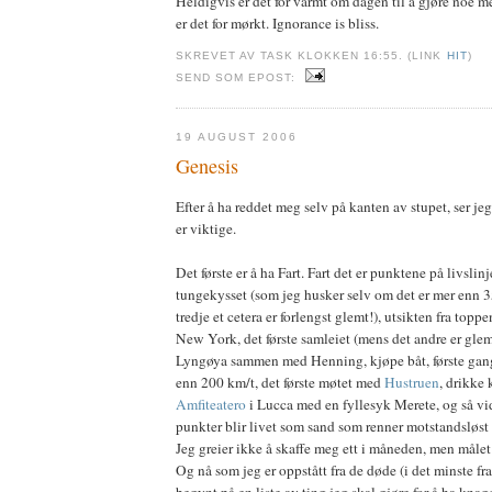
Heldigvis er det for varmt om dagen til å gjøre noe 
er det for mørkt. Ignorance is bliss.
SKREVET AV TASK KLOKKEN 16:55. (LINK
HIT
)
SEND SOM EPOST:
19 AUGUST 2006
Genesis
Efter å ha reddet meg selv på kanten av stupet, ser jeg 
er viktige.
Det første er å ha Fart. Fart det er punktene på livslinj
tungekysset (som jeg husker selv om det er mer enn 35
tredje et cetera er forlengst glemt!), utsikten fra toppe
New York, det første samleiet (mens det andre er glem
Lyngøya sammen med Henning, kjøpe båt, første gang
enn 200 km/t, det første møtet med
Hustruen
, drikke 
Amfiteatero
i Lucca med en fyllesyk Merete, og så vi
punkter blir livet som sand som renner motstandsløst
Jeg greier ikke å skaffe meg ett i måneden, men målet 
Og nå som jeg er oppstått fra de døde (i det minste fra
begynt på en liste av ting jeg skal gjøre for å ha knag