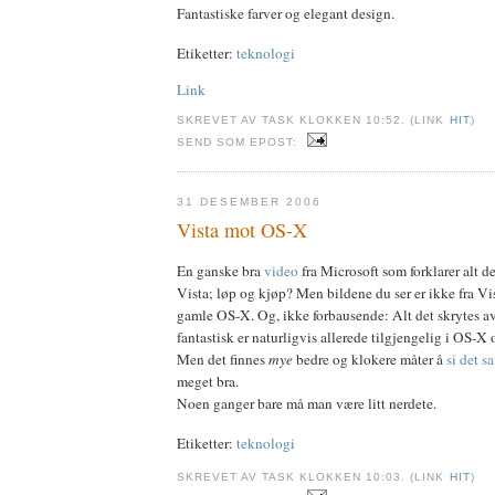
Fantastiske farver og elegant design.
Etiketter:
teknologi
Link
SKREVET AV TASK KLOKKEN 10:52. (LINK
HIT
)
SEND SOM EPOST:
31 DESEMBER 2006
Vista mot OS-X
En ganske bra
video
fra Microsoft som forklarer alt de
Vista; løp og kjøp? Men bildene du ser er ikke fra Vist
gamle OS-X. Og, ikke forbausende: Alt det skrytes a
fantastisk er naturligvis allerede tilgjengelig i OS-X 
Men det finnes
mye
bedre og klokere måter å
si det 
meget bra.
Noen ganger bare må man være litt nerdete.
Etiketter:
teknologi
SKREVET AV TASK KLOKKEN 10:03. (LINK
HIT
)