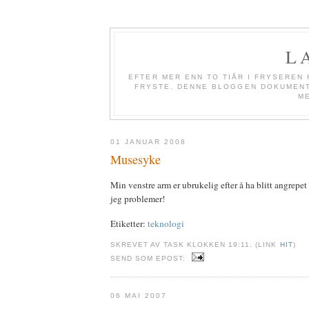
L
EFTER MER ENN TO TIÅR I FRYSEREN 
FRYSTE. DENNE BLOGGEN DOKUMENTE
M
01 JANUAR 2008
Musesyke
Min venstre arm er ubrukelig efter å ha blitt angrepe
jeg problemer!
Etiketter:
teknologi
SKREVET AV TASK KLOKKEN 19:11. (LINK
HIT
)
SEND SOM EPOST:
06 MAI 2007