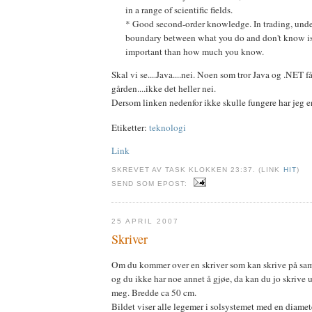
in a range of scientific fields.
* Good second-order knowledge. In trading, unde
boundary between what you do and don't know is 
important than how much you know.
Skal vi se....Java....nei. Noen som tror Java og .NET får
gården....ikke det heller nei.
Dersom linken nedenfor ikke skulle fungere har jeg 
Etiketter:
teknologi
Link
SKREVET AV TASK KLOKKEN 23:37. (LINK
HIT
)
SEND SOM EPOST:
25 APRIL 2007
Skriver
Om du kommer over en skriver som kan skrive på s
og du ikke har noe annet å gjøe, da kan du jo skrive 
meg. Bredde ca 50 cm.
Bildet viser alle legemer i solsystemet med en diame